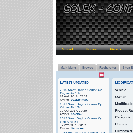
Accueil
Forum
Garage
Main Menu
Browse
Rechercher
Shop R
LATEST UPDATED
MODIFICA
2010 Solex Origine Course Cyl.
Vehicle
Origine Air 4 Tr
01 Aoû 2018, 07:31
Owner
Owner:
soxracing53
Modificatio
2017 Solex Origine Course Cyl.
Origine Air 4 Tr
Product Ra
16 Oct 2017, 20:26
Owner:
Solex40
Catégorie
2012 Solex Origine Course Cyl.
origine Air 5 Tr
Updated
17 Avr 2015, 20:06
Owner:
Bernique
Purchased
1988 Prototype Cyl. Origine Air 5