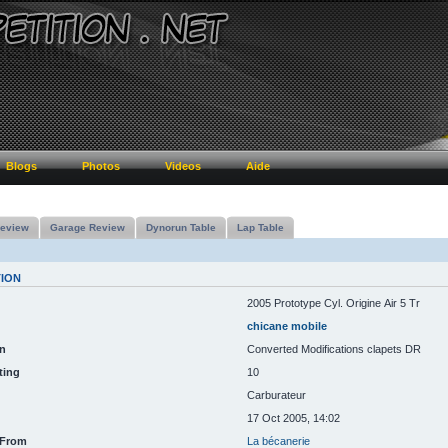
Blogs
Photos
Videos
Aide
eview
Garage Review
Dynorun Table
Lap Table
TION
2005 Prototype Cyl. Origine Air 5 Tr
chicane mobile
n
Converted Modifications clapets DR
ting
10
Carburateur
17 Oct 2005, 14:02
 From
La bécanerie