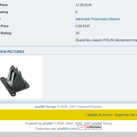
Price
12.00 EUR
ating
0
y
Admirable Préparation Maison
 Price
0.00 EUR
n Rating
10
Quand les clapets POLINI deviennent trop c
ION PICTURES
phpBB Garage
© 2006, 2007 Esmond Poynton
L’équipe du forum
•
Supprimer les 
Powered by
phpBB
© 2000, 2002, 2005, 2007 phpBB Group
Traduction par:
phpBB-fr.com