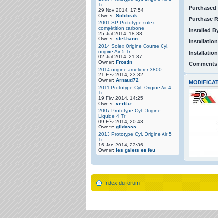
Tr
Purchased 
29 Nov 2014, 17:54
Owner:
Soldorak
Purchase R
2001 SP-Prototype solex
compétition carbone
Installed B
25 Juil 2014, 18:38
Owner:
stef-hann
Installation
2014 Solex Origine Course Cyl.
origine Air 5 Tr
Installatio
02 Juil 2014, 21:37
Owner:
Frostin
Comments
2014 origine ameliorer 3800
21 Fév 2014, 23:32
Owner:
Arnaud72
MODIFICAT
2011 Prototype Cyl. Origine Air 4
Tr
19 Fév 2014, 14:25
Owner:
verttaz
2007 Prototype Cyl. Origine
Liquide 4 Tr
09 Fév 2014, 20:43
Owner:
gildasss
2013 Prototype Cyl. Origine Air 5
Tr
16 Jan 2014, 23:36
Owner:
les galets en feu
Index du forum