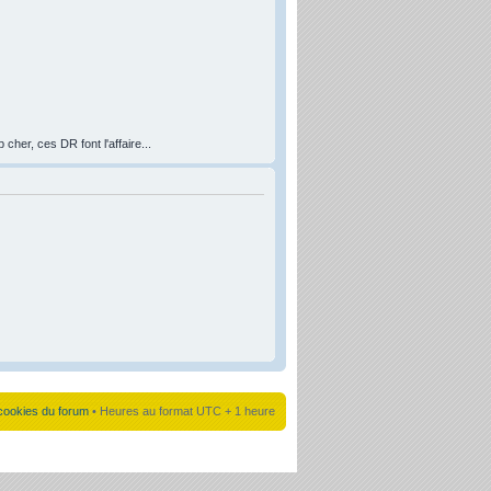
her, ces DR font l'affaire...
cookies du forum
• Heures au format UTC + 1 heure