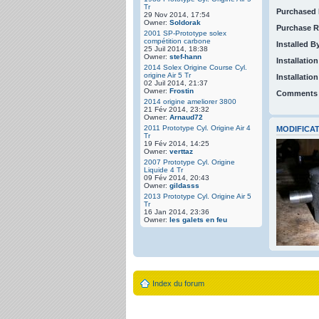
Tr
Purchased 
29 Nov 2014, 17:54
Owner:
Soldorak
Purchase R
2001 SP-Prototype solex
compétition carbone
Installed B
25 Juil 2014, 18:38
Owner:
stef-hann
Installation
2014 Solex Origine Course Cyl.
origine Air 5 Tr
Installatio
02 Juil 2014, 21:37
Owner:
Frostin
Comments
2014 origine ameliorer 3800
21 Fév 2014, 23:32
Owner:
Arnaud72
2011 Prototype Cyl. Origine Air 4
MODIFICAT
Tr
19 Fév 2014, 14:25
Owner:
verttaz
2007 Prototype Cyl. Origine
Liquide 4 Tr
09 Fév 2014, 20:43
Owner:
gildasss
2013 Prototype Cyl. Origine Air 5
Tr
16 Jan 2014, 23:36
Owner:
les galets en feu
Index du forum