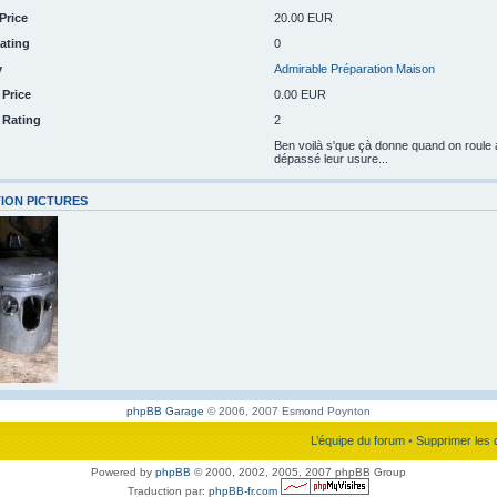
Price
20.00 EUR
ating
0
y
Admirable Préparation Maison
 Price
0.00 EUR
n Rating
2
Ben voilà s'que çà donne quand on roule a
dépassé leur usure...
ION PICTURES
phpBB Garage
© 2006, 2007 Esmond Poynton
L’équipe du forum
•
Supprimer les 
Powered by
phpBB
© 2000, 2002, 2005, 2007 phpBB Group
Traduction par:
phpBB-fr.com