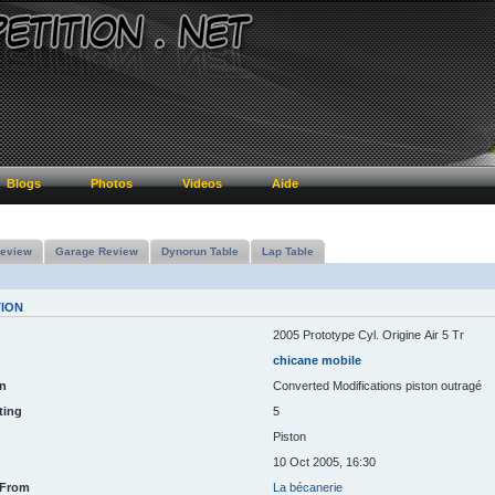
Blogs
Photos
Videos
Aide
eview
Garage Review
Dynorun Table
Lap Table
TION
2005 Prototype Cyl. Origine Air 5 Tr
chicane mobile
n
Converted Modifications piston outragé
ting
5
Piston
10 Oct 2005, 16:30
 From
La bécanerie