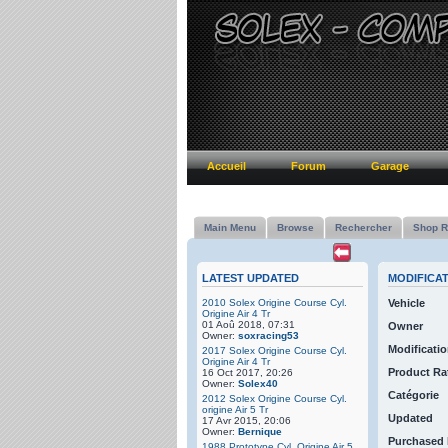
Accueil
Forum
Garage
Main Menu
Browse
Rechercher
Shop R
LATEST UPDATED
MODIFICA
2010 Solex Origine Course Cyl.
Vehicle
Origine Air 4 Tr
01 Aoû 2018, 07:31
Owner
Owner:
soxracing53
Modificatio
2017 Solex Origine Course Cyl.
Origine Air 4 Tr
Product Ra
16 Oct 2017, 20:26
Owner:
Solex40
Catégorie
2012 Solex Origine Course Cyl.
origine Air 5 Tr
Updated
17 Avr 2015, 20:06
Owner:
Bernique
Purchased
1988 Prototype Cyl. Origine Air 5