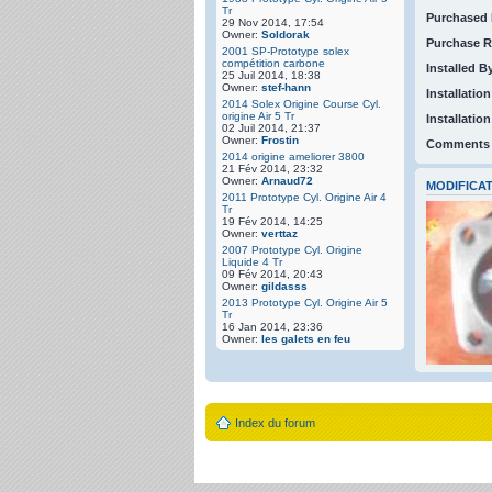
Tr
Purchased 
29 Nov 2014, 17:54
Owner:
Soldorak
Purchase R
2001 SP-Prototype solex
compétition carbone
Installed B
25 Juil 2014, 18:38
Owner:
stef-hann
Installation
2014 Solex Origine Course Cyl.
origine Air 5 Tr
Installatio
02 Juil 2014, 21:37
Owner:
Frostin
Comments
2014 origine ameliorer 3800
21 Fév 2014, 23:32
Owner:
Arnaud72
MODIFICAT
2011 Prototype Cyl. Origine Air 4
Tr
19 Fév 2014, 14:25
Owner:
verttaz
2007 Prototype Cyl. Origine
Liquide 4 Tr
09 Fév 2014, 20:43
Owner:
gildasss
2013 Prototype Cyl. Origine Air 5
Tr
16 Jan 2014, 23:36
Owner:
les galets en feu
Index du forum