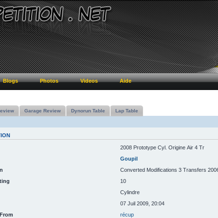
Blogs
Photos
Videos
Aide
eview
Garage Review
Dynorun Table
Lap Table
TION
2008 Prototype Cyl. Origine Air 4 Tr
Goupil
n
Converted Modifications 3 Transfers 200
ting
10
Cylindre
07 Juil 2009, 20:04
 From
récup