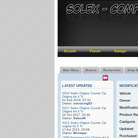
Accueil
Forum
Garage
Main Menu
Browse
Rechercher
Shop R
LATEST UPDATED
MODIFICA
2010 Solex Origine Course Cyl.
Vehicle
Origine Air 4 Tr
01 Aoû 2018, 07:31
Owner
Owner:
soxracing53
Modificatio
2017 Solex Origine Course Cyl.
Origine Air 4 Tr
Product Ra
16 Oct 2017, 20:26
Owner:
Solex40
Catégorie
2012 Solex Origine Course Cyl.
origine Air 5 Tr
Updated
17 Avr 2015, 20:06
Owner:
Bernique
Purchased
1988 Prototype Cyl. Origine Air 5