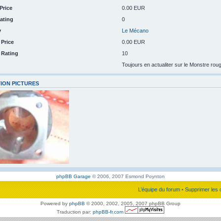
Price
0.00 EUR
ating
0
y
Le Mécano
 Price
0.00 EUR
n Rating
10
Toujours en actualiter sur le Monstre rou
ION PICTURES
phpBB Garage
© 2006, 2007 Esmond Poynton
L’équipe du forum
•
Supprimer les 
Powered by
phpBB
© 2000, 2002, 2005, 2007 phpBB Group
Traduction par:
phpBB-fr.com