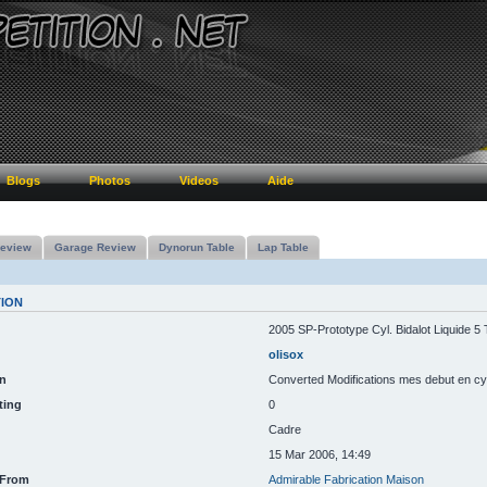
Blogs
Photos
Videos
Aide
eview
Garage Review
Dynorun Table
Lap Table
TION
2005 SP-Prototype Cyl. Bidalot Liquide 5 
olisox
n
Converted Modifications mes debut en cy
ting
0
Cadre
15 Mar 2006, 14:49
 From
Admirable Fabrication Maison