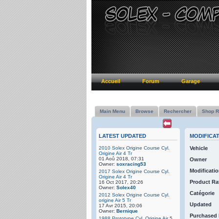
Accueil
Forum
Garage
Main Menu
Browse
Rechercher
Shop R
LATEST UPDATED
MODIFICA
2010 Solex Origine Course Cyl.
Vehicle
Origine Air 4 Tr
01 Aoû 2018, 07:31
Owner
Owner:
soxracing53
Modificatio
2017 Solex Origine Course Cyl.
Origine Air 4 Tr
Product Ra
16 Oct 2017, 20:26
Owner:
Solex40
Catégorie
2012 Solex Origine Course Cyl.
origine Air 5 Tr
Updated
17 Avr 2015, 20:06
Owner:
Bernique
Purchased
1988 Prototype Cyl. Origine Air 5