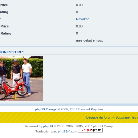
Price
0.00
ating
0
y
Revaltec
 Price
0.00
n Rating
0
mes debut en sox
ION PICTURES
phpBB Garage
© 2006, 2007 Esmond Poynton
L’équipe du forum
•
Supprimer les 
Powered by
phpBB
© 2000, 2002, 2005, 2007 phpBB Group
Traduction par:
phpBB-fr.com