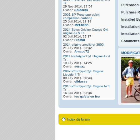
Tr
Purchased 
29 Nov 2014, 17:54
Owner:
Soldorak
Purchase R
2001 SP-Prototype solex
compétition carbone
Installed B
25 Juil 2014, 18:38
Owner:
stef-hann
Installation
2014 Solex Origine Course Cyl.
origine Air 5 Tr
Installatio
02 Juil 2014, 21:37
Owner:
Frostin
Comments
2014 origine ameliorer 3800
21 Fév 2014, 23:32
Owner:
Arnaud72
MODIFICAT
2011 Prototype Cyl. Origine Air 4
Tr
19 Fév 2014, 14:25
Owner:
verttaz
2007 Prototype Cyl. Origine
Liquide 4 Tr
09 Fév 2014, 20:43
Owner:
gildasss
2013 Prototype Cyl. Origine Air 5
Tr
16 Jan 2014, 23:36
Owner:
les galets en feu
Index du forum