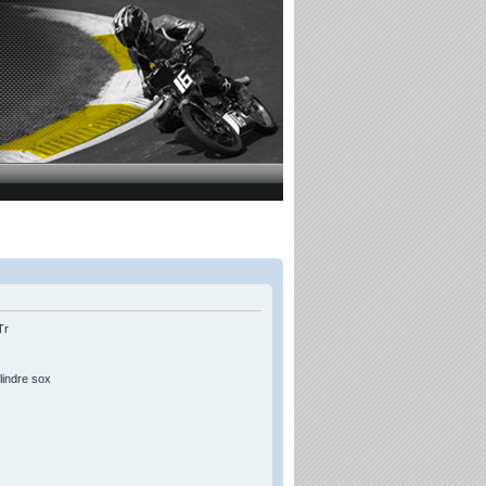
Tr
lindre sox