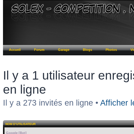
Accueil
Forum
Garage
Blogs
Photos
Vi
Il y a 1 utilisateur enregi
en ligne
Il y a 273 invités en ligne •
Afficher l
NOM D’UTILISATEUR
Google [Bot]