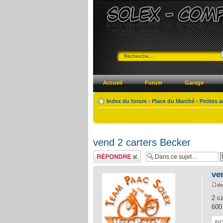
Accueil
Forum
Garage
Index du forum
‹
Place du Marché
‹
Petites 
vend 2 carters Becker
Répondre
ve
d
2 c
600
FI