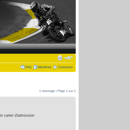
FAQ
Membres
Connexion
1 message • Page
1
sur
1
et carter d'admission