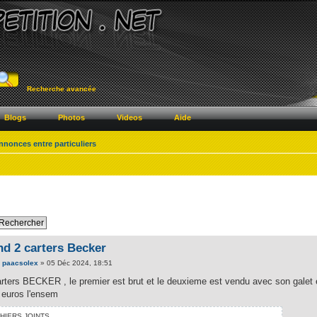
Recherche avancée
Blogs
Photos
Videos
Aide
annonces entre particuliers
nd 2 carters Becker
e
paacsolex
» 05 Déc 2024, 18:51
arters BECKER , le premier est brut et le deuxieme est vendu avec son galet 
 euros l'ensem
CHIERS JOINTS