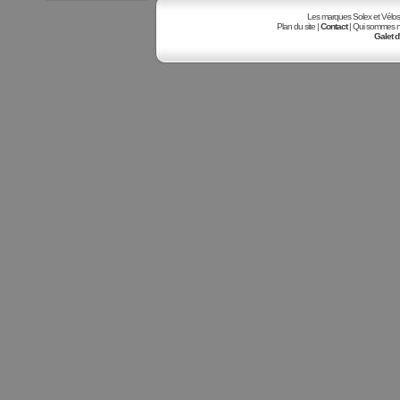
Les marques Solex et Vélosole
Plan du site |
Contact
| Qui sommes no
Galet d