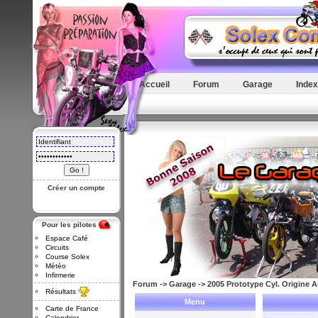
Accueil
Forum
Garage
Index
Créer un compte
Pour les pilotes
Espace Café
Circuits
Course Solex
Météo
Infirmerie
Forum
->
Garage
->
2005 Prototype Cyl. Origine Ai
Résultats
Menu
Carte de France
Calendrier