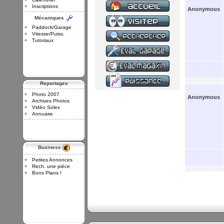
Inscriptions
Anonymous
Mécaniques
Paddock/Garage
Vitesse/Puiss.
Tutoriaux
Reportages
Photo 2007
Anonymous
Archives Photos
Vidéo Solex
Annuaire
Business
Petites Annonces
Rech. une pièce
Bons Plans !