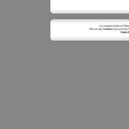
Les marques Solex et Vélosole
Plan du site |
Contact
| Qui sommes no
Galet d