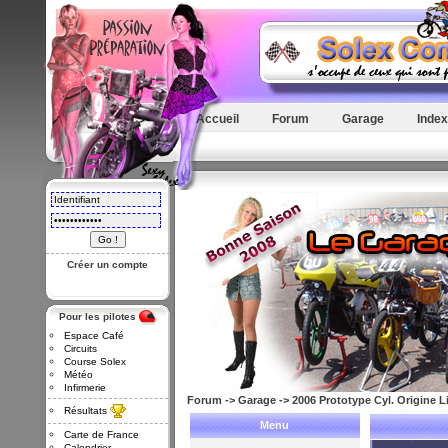
Accueil
Forum
Garage
Index
Créer un compte
Pour les pilotes
Espace Café
Circuits
Course Solex
Météo
Infirmerie
Forum
->
Garage
->
2006 Prototype Cyl. Origine L
Résultats
Menu
Carte de France
Calendrier