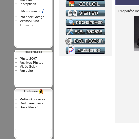
Inscriptions
Propriétair
Mécaniques
Paddock/Garage
Vitesse/Puiss.
Tutoriaux
Reportages
Photo 2007
Archives Photos
Vidéo Solex
Annuaire
Business
Petites Annonces
Rech. une pièce
Bons Plans !