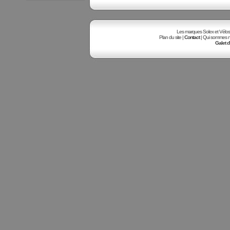
Les marques Solex et Vélosole
Plan du site |
Contact
| Qui sommes no
Galet d