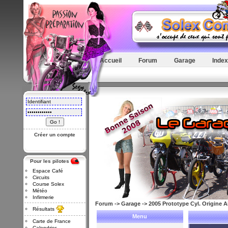
Accueil
Forum
Garage
Index
Créer un compte
Pour les pilotes
Espace Café
Circuits
Course Solex
Météo
Infirmerie
Forum
->
Garage
->
2005 Prototype Cyl. Origine Ai
Résultats
Menu
Carte de France
Calendrier