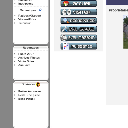
Inscriptions
Propriétair
Mécaniques
Paddock/Garage
Vitesse/Puiss.
Tutoriaux
Reportages
Photo 2007
Archives Photos
Vidéo Solex
Annuaire
Business
Petites Annonces
Rech. une pièce
Bons Plans !