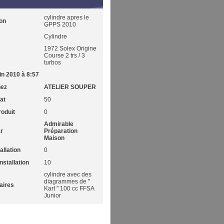
cylindre apres le
on
GPPS 2010
Cylindre
1972 Solex Origine
Course 2 trs / 3
turbos
in 2010 à 8:57
hez
ATELIER SOUPER
at
50
roduit
0
Admirable
ar
Préparation
Maison
allation
0
nstallation
10
cylindre avec des
diagrammes de "
ires
Kart " 100 cc FFSA
Junior