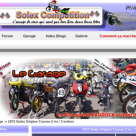
Forum
Garage
Index Blogs
Galerie
Comment ça marche
ge
->
1972 Solex Origine Course 2 trs / 3 turbos
Menu
1972 Solex Origine Course 2 trs / 