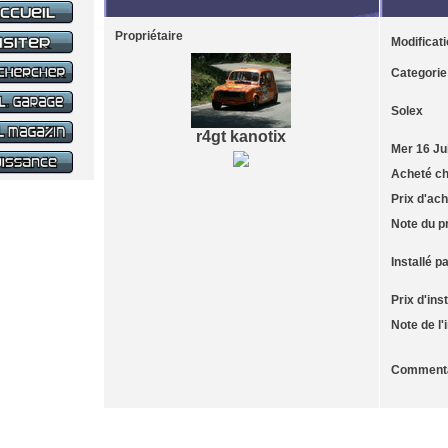
Propriétaire
Modificati
Categorie
Solex
r4gt kanotix
Mer 16 Ju
Acheté c
Prix d'ach
Note du p
Installé p
Prix d'inst
Note de l'i
Commenta