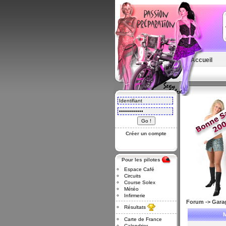
Accueil
Créer un compte
Pour les pilotes
Espace Café
Circuits
Course Solex
Météo
Infirmerie
Forum
->
Gara
Résultats
Carte de France
Calendrier