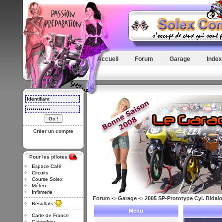
Accueil
Forum
Garage
Index
Créer un compte
Pour les pilotes
Espace Café
Circuits
Course Solex
Météo
Infirmerie
Forum
->
Garage
->
2005 SP-Prototype Cyl. Bidalo
Résultats
Menu
Carte de France
Calendrier