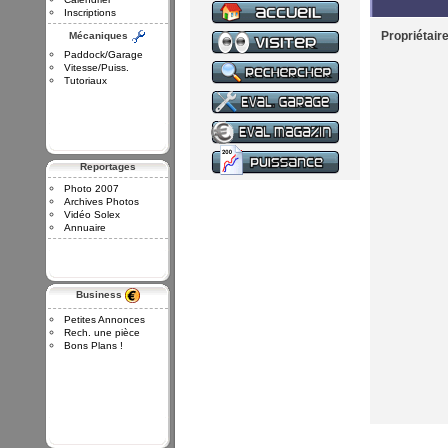
Inscriptions
Propriétair
Mécaniques
Paddock/Garage
Vitesse/Puiss.
Tutoriaux
Reportages
Photo 2007
Archives Photos
Vidéo Solex
Annuaire
Business
Petites Annonces
Rech. une pièce
Bons Plans !