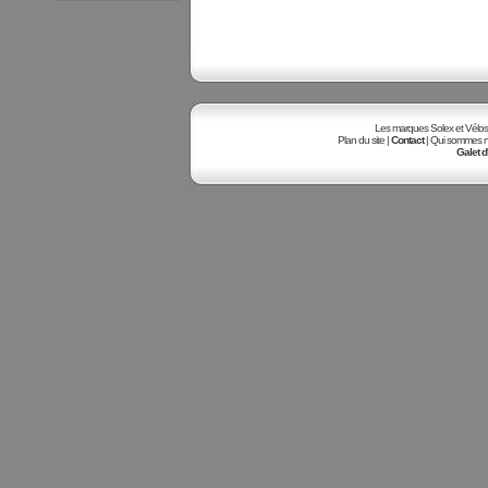
Les marques Solex et Vélosole
Plan du site |
Contact
| Qui sommes no
Galet d