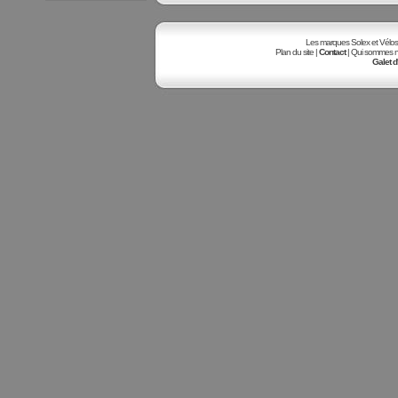
Les marques Solex et Vélosole
Plan du site |
Contact
| Qui sommes no
Galet d