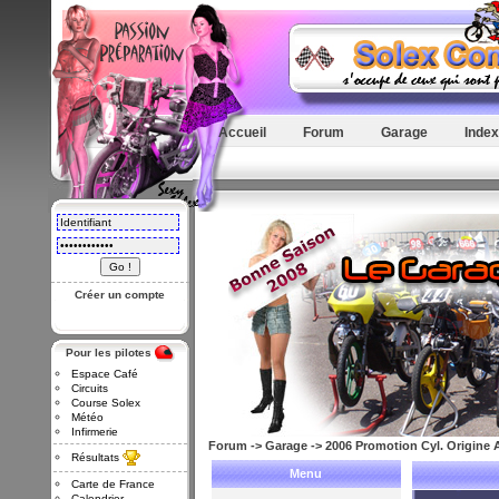
Accueil
Forum
Garage
Index
Créer un compte
Pour les pilotes
Espace Café
Circuits
Course Solex
Météo
Infirmerie
Forum
->
Garage
->
2006 Promotion Cyl. Origine A
Résultats
Menu
Carte de France
Calendrier