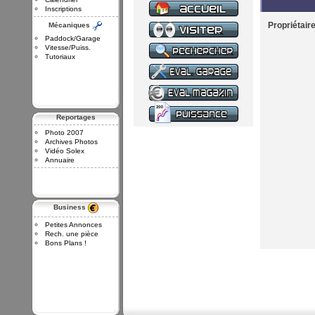
Inscriptions
Propriétair
Mécaniques
Paddock/Garage
Vitesse/Puiss.
Tutoriaux
Reportages
Photo 2007
Archives Photos
Vidéo Solex
Annuaire
Business
Petites Annonces
Rech. une pièce
Bons Plans !