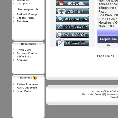
Nom de la so
Inscriptions
Adresse :
Vé
Téléphone :
Mécaniques
Fax :
Paddock/Garage
Site Web :
ht
Vitesse/Puiss.
E-mail :
vsx7
Tutoriaux
Horaires d'O
Note :
10 10
Propriétaire
Reportages
Titi
Photo 2007
Archives Photos
Page
1
sur
1
Vidéo Solex
Annuaire
Business
Petites Annonces
Rech. une pièce
Bons Plans !
Les marques Solex et Vélosole
Plan du site |
Contact
| Qui sommes no
Galet d