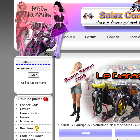
Accueil
Forum
Garage
Index
Créer un compte
Pour les pilotes
Espace Café
Circuits
Course Solex
Météo
Infirmerie
Forum
->
Garage
->
Evaluation des magasins
->
V
Résultats
Menu
Carte de France
Calendrier