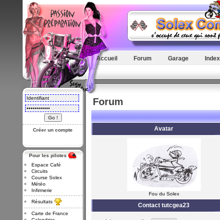
Accueil
Forum
Garage
Index
Forum
Avatar
Créer un compte
Pour les pilotes
Espace Café
Circuits
Course Solex
Météo
Infirmerie
Fou du Solex
Résultats
Contact tutcgea23
Carte de France
Calendrier