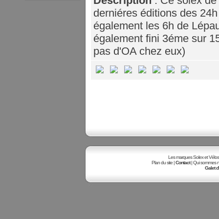
Description
: Ce solex de 
derniéres éditions des 24h
également les 6h de Lépaud
également fini 3éme sur 15 
pas d'OA chez eux)
Les marques Solex et Vélosole
Plan du site |
Contact
| Qui sommes no
Galet d