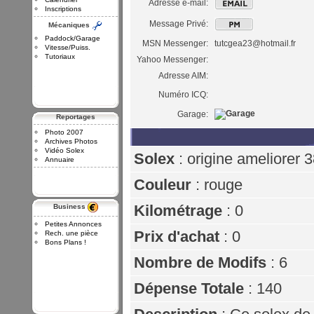
Adresse e-mail:
Inscriptions
Message Privé:
Mécaniques
Paddock/Garage
MSN Messenger:
tutcgea23@hotmail.fr
Vitesse/Puiss.
Tutoriaux
Yahoo Messenger:
Adresse AIM:
Numéro ICQ:
Garage:
Reportages
Photo 2007
Archives Photos
Vidéo Solex
Solex
: origine ameliorer 
Annuaire
Couleur
: rouge
Kilométrage
: 0
Business
Petites Annonces
Prix d'achat
: 0
Rech. une pièce
Bons Plans !
Nombre de Modifs
: 6
Dépense Totale
: 140