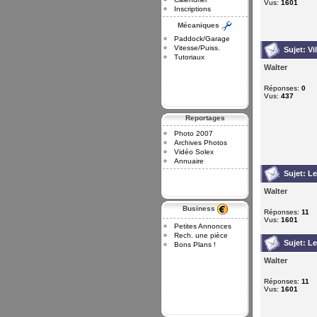
Vus:
1601
Inscriptions
Mécaniques
Paddock/Garage
Vitesse/Puiss.
Sujet:
Vi
Tutoriaux
Walter
Réponses:
0
Vus:
437
Reportages
Photo 2007
Archives Photos
Vidéo Solex
Annuaire
Sujet:
Le
Walter
Business
Réponses:
11
Vus:
1601
Petites Annonces
Rech. une pièce
Sujet:
Le
Bons Plans !
Walter
Réponses:
11
Vus:
1601