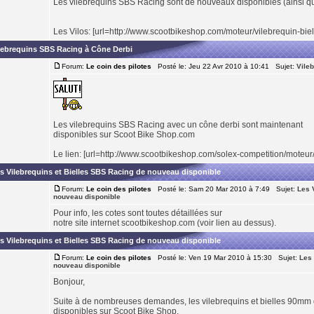
Les vilebrequins SBS Racing sont de nouveaux disponibles (ainsi q
Les Vilos: [url=http://www.scootbikeshop.com/moteur/vilebrequin-biell
lebrequins SBS Racing à Cône Derbi
Forum:
Le coin des pilotes
Posté le: Jeu 22 Avr 2010 à 10:41 Sujet:
Vile
Les vilebrequins SBS Racing avec un cône derbi sont maintenant
disponibles sur Scoot Bike Shop.com
Le lien: [url=http://www.scootbikeshop.com/solex-competition/moteur/
s Vilebrequins et Bielles SBS Racing de nouveau disponible
Forum:
Le coin des pilotes
Posté le: Sam 20 Mar 2010 à 7:49 Sujet:
Les 
nouveau disponible
Pour info, les cotes sont toutes détaillées sur
notre site internet scootbikeshop.com (voir lien au dessus).
s Vilebrequins et Bielles SBS Racing de nouveau disponible
Forum:
Le coin des pilotes
Posté le: Ven 19 Mar 2010 à 15:30 Sujet:
Les 
nouveau disponible
Bonjour,
Suite à de nombreuses demandes, les vilebrequins et bielles 90m
disponibles sur Scoot Bike Shop.