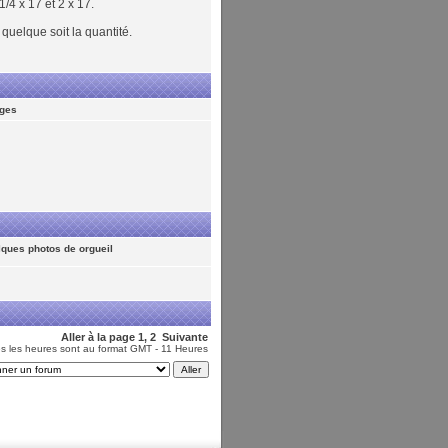
/4 x 17 et 2 x 17.
quelque soit la quantité.
eges
ques photos de orgueil
Aller à la page
1
,
2
Suivante
s les heures sont au format GMT - 11 Heures