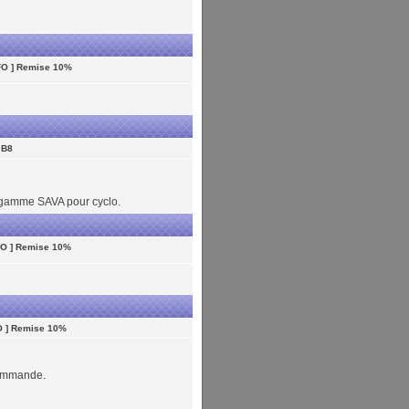
FO ] Remise 10%
 B8
 gamme SAVA pour cyclo.
FO ] Remise 10%
O ] Remise 10%
commande.