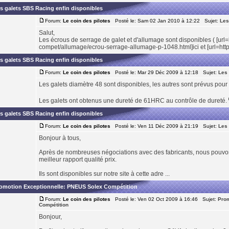
s galets SBS Racing enfin disponibles
Forum:
Le coin des pilotes
Posté le: Sam 02 Jan 2010 à 12:22 Sujet:
Les
Salut,
Les écrous de serrage de galet et d'allumage sont disponibles ( [ur
compet/allumage/ecrou-serrage-allumage-p-1048.html]ici et [url=http
s galets SBS Racing enfin disponibles
Forum:
Le coin des pilotes
Posté le: Mar 29 Déc 2009 à 12:18 Sujet:
Les 
Les galets diamètre 48 sont disponibles, les autres sont prévus pour 
Les galets ont obtenus une dureté de 61HRC au contrôle de dureté.
s galets SBS Racing enfin disponibles
Forum:
Le coin des pilotes
Posté le: Ven 11 Déc 2009 à 21:19 Sujet:
Les 
Bonjour à tous,
Après de nombreuses négociations avec des fabricants, nous pouvon
meilleur rapport qualité prix.
Ils sont disponibles sur notre site à cette adre ...
omotion Exceptionnelle: PNEUS Solex Compétition
Forum:
Le coin des pilotes
Posté le: Ven 02 Oct 2009 à 16:46 Sujet:
Prom
Compétition
Bonjour,