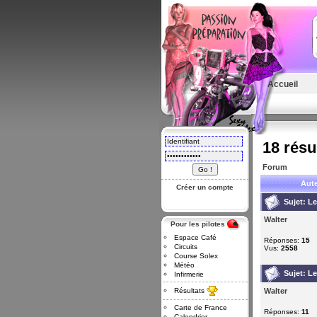
Accueil
18 résu
Forum
Aut
Créer un compte
Sujet:
Le
Walter
Pour les pilotes
Espace Café
Réponses:
15
Circuits
Vus:
2558
Course Solex
Météo
Sujet:
Le
Infirmerie
Résultats
Walter
Carte de France
Réponses:
11
Calendrier