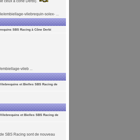
ue ceux à cône Derbi).
e/embiellage-vilebrequin-solex- ...
brequins SBS Racing à Cône Derbi
embiellage-vileb ...
Vilebrequins et Bielles SBS Racing de
Vilebrequins et Bielles SBS Racing de
m de SBS Racing sont de nouveau