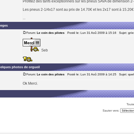
Profitez des tarifs exceptionnels sur les pneus SAVA de dimension 2-1
Les pneus 2-1/4x17 sont au prix de 14.70€ et les 2x17 sont à 15.20€ 
...
ieges
Forum:
Le coin des pilotes
Posté le: Lun 31 Aoû 2009 à 15:16 Sujet:
gri
Seb
elques photos de orgueil
Forum:
Le coin des pilotes
Posté le: Lun 31 Aoû 2009 à 14:25 Sujet:
quel
Ok Merci.
Toute
Sauter vers: