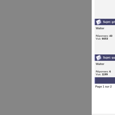
Sujet:
gr
Walter
Réponses:
43
Vus:
6653
Sujet:
qu
Walter
Réponses:
6
Vus:
1199
Page
1
sur
2