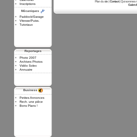
Plan du site |
Contact
| Qui sommes no
Inscriptions
Galet d
Mécaniques
Paddock/Garage
Vitesse/Puiss.
Tutoriaux
Reportages
Photo 2007
Archives Photos
Vidéo Solex
Annuaire
Business
Petites Annonces
Rech. une pièce
Bons Plans !