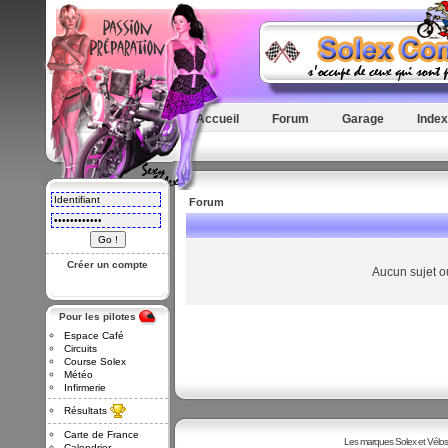
Accueil
Forum
Garage
Index
Forum
Créer un compte
Aucun sujet o
Pour les pilotes
Espace Café
Circuits
Course Solex
Météo
Infirmerie
Résultats
Carte de France
Les marques Solex et Vélosole
Calendrier