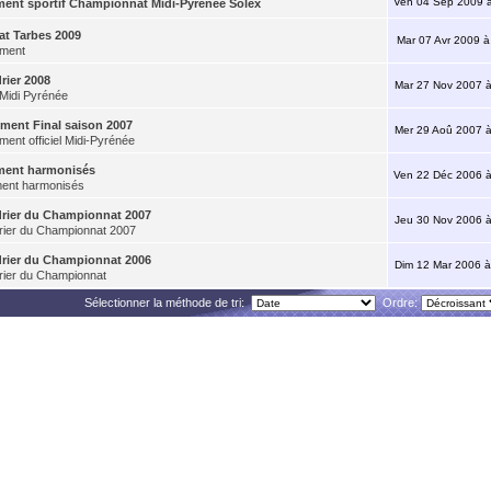
Ven 04 Sep 2009 à
ent sportif Championnat Midi-Pyrénée Solex
at Tarbes 2009
Mar 07 Avr 2009 à
ment
rier 2008
Mar 27 Nov 2007 à
 Midi Pyrénée
ment Final saison 2007
Mer 29 Aoû 2007 à
ent officiel Midi-Pyrénée
ment harmonisés
Ven 22 Déc 2006 à
ent harmonisés
rier du Championnat 2007
Jeu 30 Nov 2006 à
rier du Championnat 2007
rier du Championnat 2006
Dim 12 Mar 2006 à
rier du Championnat
Sélectionner la méthode de tri:
Ordre: