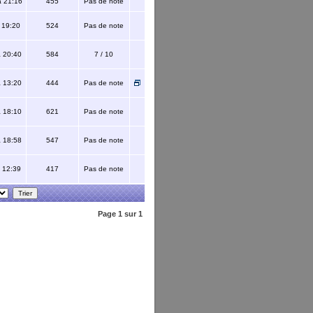
 21:16
455
Pas de note
 19:20
524
Pas de note
 20:40
584
7 / 10
 13:20
444
Pas de note
 18:10
621
Pas de note
 18:58
547
Pas de note
 12:39
417
Pas de note
Page
1
sur
1