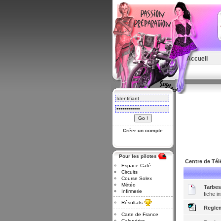
Accueil
Créer un compte
Pour les pilotes
Centre de Té
Espace Café
Circuits
Course Solex
Météo
Tarbes
Infirmerie
fiche in
Résultats
Reglem
Carte de France
Calendrier