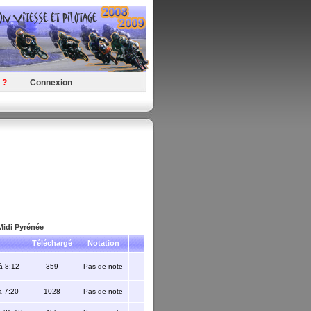
 ?
Connexion
idi Pyrénée
Téléchargé
Notation
à 8:12
359
Pas de note
à 7:20
1028
Pas de note