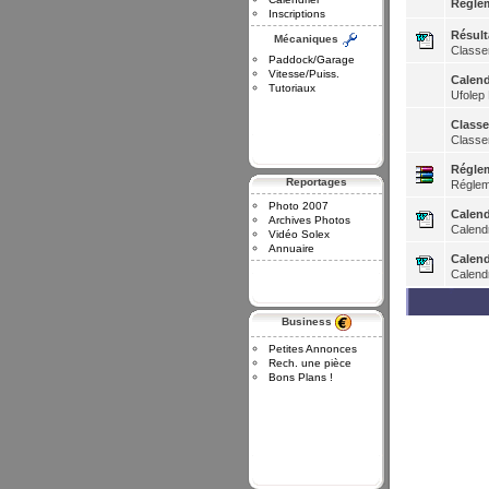
Reglem
Inscriptions
Résult
Mécaniques
Classe
Paddock/Garage
Vitesse/Puiss.
Calend
Tutoriaux
Ufolep
Classe
Classem
Régle
Reportages
Réglem
Photo 2007
Calend
Archives Photos
Calend
Vidéo Solex
Annuaire
Calend
Calend
Business
Petites Annonces
Rech. une pièce
Bons Plans !