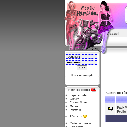
Accueil
Créer un compte
Pour les pilotes
Centre de Té
Espace Café
Circuits
Course Solex
Météo
Pack 
Infirmerie
Feuille
Résultats
Carte de France
Calendrier