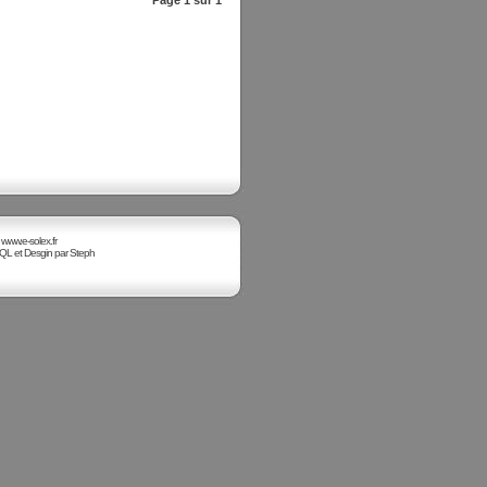
Page
1
sur
1
 www.e-solex.fr
 et Desgin par Steph