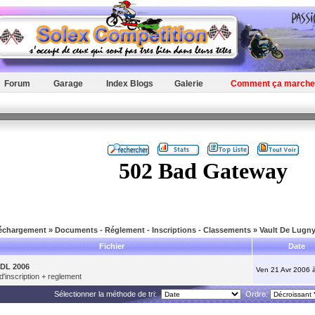
Forum
Garage
Index Blogs
Galerie
Comment ça marche
léchargement
»
Documents - Réglement - Inscriptions - Classements
»
Vault De Lugn
Fichier
Date
VDL 2006
Ven 21 Avr 2006 
 d'inscription + reglement
Sélectionner la méthode de tri:
Ordre: