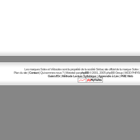
Les marques Solex et Vélosolex sont la propriété de la société Sinbar, site officiel de la marque Solex :
Plan du site |
Contact
| Qui sommes nous ? | Motorisé par
phpBB
© 2001, 2005 phpBB Group | MOD PHP/SQL
Galet d'Or
|
Méthode Lecture Syllabique
|
Apprendre à Lire
|
PME Web