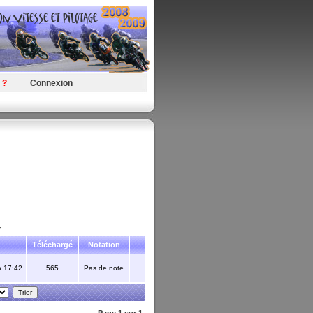
 ?
Connexion
y
Téléchargé
Notation
à 17:42
565
Pas de note