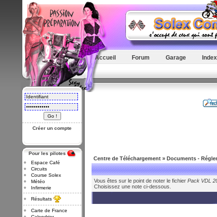
Accueil
Forum
Garage
Index
Créer un compte
Pour les pilotes
Centre de Téléchargement
»
Documents - Réglem
Espace Café
Circuits
Course Solex
Vous êtes sur le point de noter le fichier
Pack VDL 2
Météo
Choisissez une note ci-dessous.
Infirmerie
Résultats
Carte de France
Calendrier