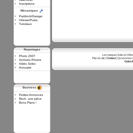
Inscriptions
Mécaniques
Paddock/Garage
Vitesse/Puiss.
Tutoriaux
Reportages
Les marques Solex et Vélosole
Photo 2007
Plan du site |
Contact
| Qui sommes no
Archives Photos
Galet d
Vidéo Solex
Annuaire
Business
Petites Annonces
Rech. une pièce
Bons Plans !