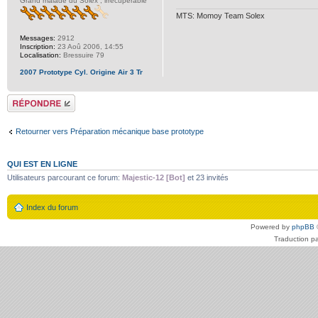
Grand malade du Solex , irrécupérable
MTS: Momoy Team Solex
Messages:
2912
Inscription:
23 Aoû 2006, 14:55
Localisation:
Bressuire 79
2007 Prototype Cyl. Origine Air 3 Tr
Répondre
Retourner vers Préparation mécanique base prototype
QUI EST EN LIGNE
Utilisateurs parcourant ce forum:
Majestic-12 [Bot]
et 23 invités
Index du forum
Powered by
phpBB
Traduction p