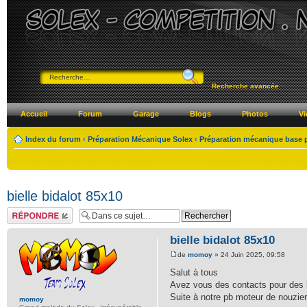
Recherche avancée
Accueil
Forum
Garage
Blogs
Photos
Vi
Index du forum
‹
Préparation Mécanique Solex
‹
Préparation mécanique base 
bielle bidalot 85x10
Répondre
bielle bidalot 85x10
de
momoy
» 24 Juin 2025, 09:58
Salut à tous
Avez vous des contacts pour des b
Suite à notre pb moteur de nouziers
momoy