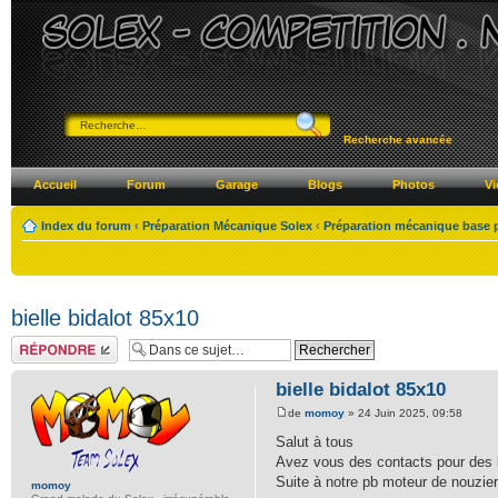
Recherche avancée
Accueil
Forum
Garage
Blogs
Photos
Vi
Index du forum
‹
Préparation Mécanique Solex
‹
Préparation mécanique base 
bielle bidalot 85x10
Répondre
bielle bidalot 85x10
de
momoy
» 24 Juin 2025, 09:58
Salut à tous
Avez vous des contacts pour des b
Suite à notre pb moteur de nouziers
momoy