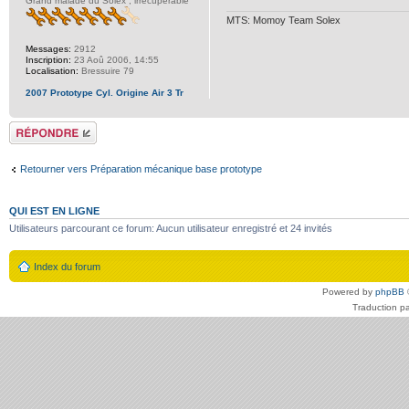
Grand malade du Solex , irrécupérable
MTS: Momoy Team Solex
Messages:
2912
Inscription:
23 Aoû 2006, 14:55
Localisation:
Bressuire 79
2007 Prototype Cyl. Origine Air 3 Tr
Répondre
Retourner vers Préparation mécanique base prototype
QUI EST EN LIGNE
Utilisateurs parcourant ce forum: Aucun utilisateur enregistré et 24 invités
Index du forum
Powered by
phpBB
Traduction p