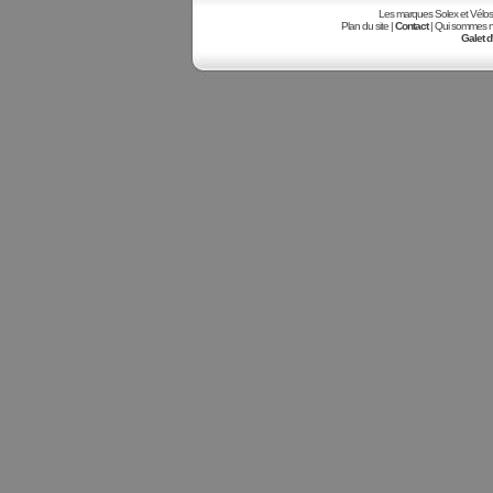
Les marques Solex et Vélosole
Plan du site |
Contact
| Qui sommes no
Galet d