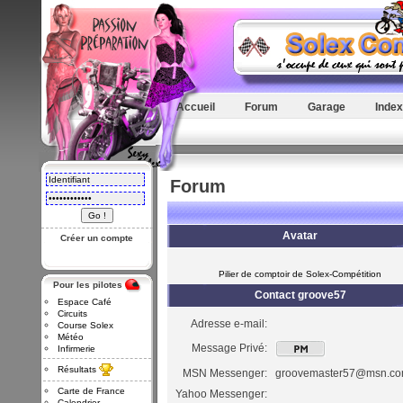
Accueil
Forum
Garage
Index
Forum
Avatar
Créer un compte
Pilier de comptoir de Solex-Compétition
Pour les pilotes
Contact groove57
Espace Café
Circuits
Adresse e-mail:
Course Solex
Météo
Message Privé:
Infirmerie
Résultats
MSN Messenger:
groovemaster57@msn.c
Carte de France
Yahoo Messenger:
Calendrier