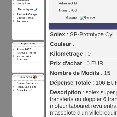
Adresse AIM:
Inscriptions
Mécaniques
Numéro ICQ:
Paddock/Garage
Garage:
Vitesse/Puiss.
Tutoriaux
Solex
: SP-Prototype Cyl. 
Couleur
:
Reportages
Photo 2007
Kilométrage
: 0
Archives Photos
Vidéo Solex
Annuaire
Prix d'achat
: 0 EUR
Nombre de Modifs
: 15
Business
Dépense Totale
: 106 EU
Petites Annonces
Rech. une pièce
Bons Plans !
Description
: solex super 
transferts ou doppler 6 tr
moteur tabouret revu entrax
masselote d'un villebrequin