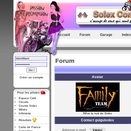
Accueil
Forum
Garage
Index
Forum
Avatar
Créer un compte
Pour les pilotes
Espace Café
Circuits
Course Solex
Météo
Infirmerie
Rêve la nuit de Solex
Contact guiguisolex
Résultats
Carte de France
Adresse e-mail:
Calendrier