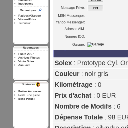
Inscriptions
Message Privé:
Mécaniques
MSN Messenger:
Paddock/Garage
Vitesse/Puiss.
Yahoo Messenger:
Tutoriaux
Adresse AIM:
Numéro ICQ:
Garage:
Reportages
Photo 2007
Archives Photos
Solex
: Prototype Cyl. Ori
Vidéo Solex
Annuaire
Couleur
: noir gris
Kilométrage
: 0
Business
Petites Annonces
Prix d'achat
: 0 EUR
Rech. une pièce
Bons Plans !
Nombre de Modifs
: 6
Dépense Totale
: 98 EU