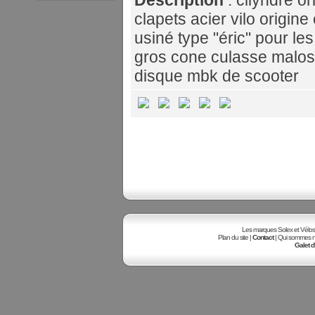
Description
: cilyndre or
clapets acier vilo origine
usiné type "éric" pour l
gros cone culasse maloss
disque mbk de scooter
Les marques Solex et Vélosole
Plan du site |
Contact
| Qui sommes no
Galet d