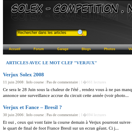
Accueil
Forum
Garage
Blogs
Photos
Vi
ARTICLES AVEC LE MOT CLEF "
VERJUX"
Verjux Solex 2008
11 juin 2008
|
Info course
|
Pas de commentaire
| 1�661 lectures
Ce sera le 28 Juin sous la chaleur de l'été , rendez vous à ne pas man
annonce une surveillance accrue du circuit cette année (voir photo...
Verjux et Fance – Bresil ?
30 juin 2006
|
Info course
|
Pas de commentaire
| 1�694 lectures
Et oui , ceux qui vont faire la course demain à Verjux pourront suivre 
le quart de final de foot France Bresil sur un ecran géant. Ci j...