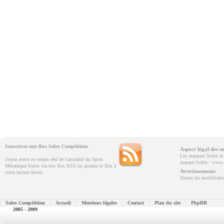
Souscrivez aux flux Solex Compétition
Aspect légal des m
Les marques Solex et V
Soyez averti en temps réel de l'actualité du Sport
marque Solex : www.e
Mécanique Solex via nos flux RSS ou ajoutez le flux à
Avertissements
votre lecteur favori.
Toutes les modificatio
Solex Compétition
Accueil
Mentions légales
Contact
Plan du site
PhpBB
2005 - 2009