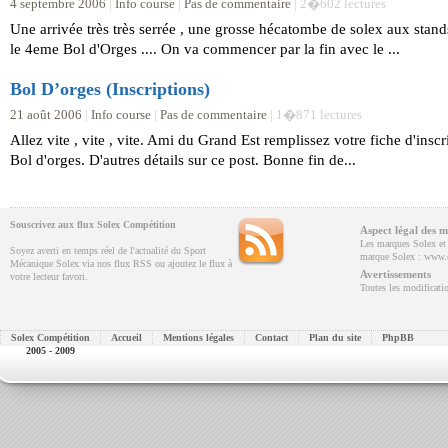
4 septembre 2006
|
Info course
|
Pas de commentaire
| 2�602 lectures
Une arrivée très très serrée , une grosse hécatombe de solex aux stands 
le 4eme Bol d'Orges .... On va commencer par la fin avec le ...
Bol D’orges (Inscriptions)
21 août 2006
|
Info course
|
Pas de commentaire
| 1�871 lectures
Allez vite , vite , vite. Ami du Grand Est remplissez votre fiche d'inscr
Bol d'orges. D'autres détails sur ce post. Bonne fin de...
Souscrivez aux flux Solex Compétition
Aspect légal des m
Les marques Solex et V
Soyez averti en temps réel de l'actualité du Sport
marque Solex : www.e
Mécanique Solex via nos flux RSS ou ajoutez le flux à
Avertissements
votre lecteur favori.
Toutes les modificatio
Solex Compétition
Accueil
Mentions légales
Contact
Plan du site
PhpBB
2005 - 2009