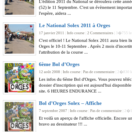
L'édition 2011 du National se déroulera cette ann
(52) le 11 Septembre. C'est un évènement importan
l'espère, aidera ...
Le National Solex 2011 à Orges
17 janvier 2011
|
Info course
|
2 Commentaires
| 3�755 le
C'est officiel ! Le National Solex 2011 aura bien li
Orges le 10-11 Septembre . Après 2 mois d'incertit
l'attribution de la course ...
6ème Bol d’Orges
12 août 2008
|
Info course
|
Pas de commentaire
| 2�830 l
Les infos du 6ème Bol d'Orges. Vous pouvez téléc
dossier d'inscription qui est aujourd'hui disponible
site. 6 HEURES ENDURANCE ...
Bol d’Orges Solex – Affiche
7 septembre 2007
|
Info course
|
Pas de commentaire
| 2�1
Et voilà un aperçu de l'affiche officielle. Encore un
bravo au dessinateur !!! ...