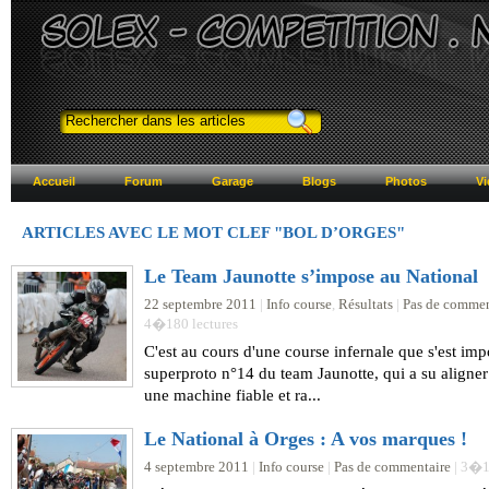
Accueil
Forum
Garage
Blogs
Photos
Vi
ARTICLES AVEC LE MOT CLEF "
BOL D’ORGES"
Le Team Jaunotte s’impose au National
22 septembre 2011
|
Info course
,
Résultats
|
Pas de commen
4�180 lectures
C'est au cours d'une course infernale que s'est imp
superproto n°14 du team Jaunotte, qui a su aligner
une machine fiable et ra...
Le National à Orges : A vos marques !
4 septembre 2011
|
Info course
|
Pas de commentaire
| 3�1