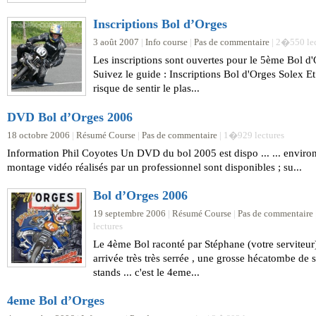
Inscriptions Bol d’Orges
3 août 2007
|
Info course
|
Pas de commentaire
| 2�550 lec
Les inscriptions sont ouvertes pour le 5ème Bol d'
Suivez le guide : Inscriptions Bol d'Orges Solex Et
risque de sentir le plas...
DVD Bol d’Orges 2006
18 octobre 2006
|
Résumé Course
|
Pas de commentaire
| 1�929 lectures
Information Phil Coyotes Un DVD du bol 2005 est dispo ... ... enviro
montage vidéo réalisés par un professionnel sont disponibles ; su...
Bol d’Orges 2006
19 septembre 2006
|
Résumé Course
|
Pas de commentaire
lectures
Le 4ème Bol raconté par Stéphane (votre serviteur
arrivée très très serrée , une grosse hécatombe de 
stands ... c'est le 4eme...
4eme Bol d’Orges