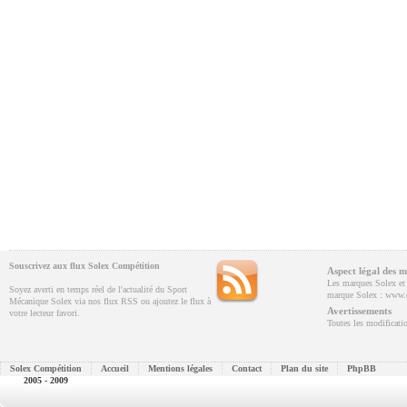
Souscrivez aux flux Solex Compétition
Aspect légal des m
Les marques Solex et V
Soyez averti en temps réel de l'actualité du Sport
marque Solex : www.e
Mécanique Solex via nos flux RSS ou ajoutez le flux à
Avertissements
votre lecteur favori.
Toutes les modificatio
Solex Compétition
Accueil
Mentions légales
Contact
Plan du site
PhpBB
2005 - 2009