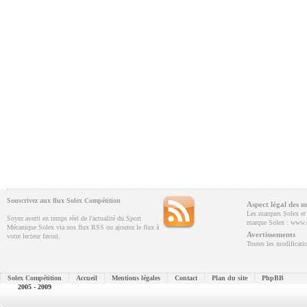
Souscrivez aux flux Solex Compétition
Aspect légal des m
Les marques Solex et V
Soyez averti en temps réel de l'actualité du Sport
marque Solex : www.e
Mécanique Solex via nos flux RSS ou ajoutez le flux à
Avertissements
votre lecteur favori.
Toutes les modificatio
Solex Compétition
Accueil
Mentions légales
Contact
Plan du site
PhpBB
2005 - 2009