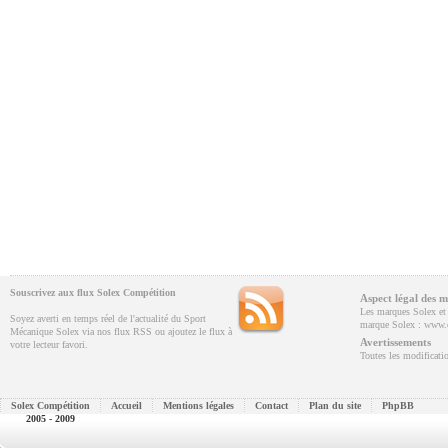
Souscrivez aux flux Solex Compétition
Aspect légal des m
Les marques Solex et V
Soyez averti en temps réel de l'actualité du Sport
marque Solex : www.e
Mécanique Solex via nos flux RSS ou ajoutez le flux à
Avertissements
votre lecteur favori.
Toutes les modificatio
Solex Compétition
Accueil
Mentions légales
Contact
Plan du site
PhpBB
2005 - 2009