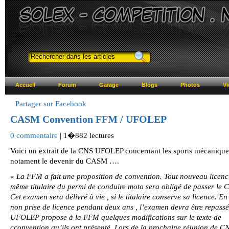
Accueil
Forum
Garage
Blogs
Photos
Vi
Partager sur Facebook
CASM Convention FFM / UFOLEP
0 commentaire
| 1�882 lectures
Voici un extrait de la CNS UFOLEP concernant les sports mécanique
notament le devenir du CASM ….
« La FFM a fait une proposition de convention. Tout nouveau licenci
même titulaire du permi de conduire moto sera obligé de passer le
Cet examen sera délivré à vie , si le titulaire conserve sa licence. En
non prise de licence pendant deux ans , l’examen devra être repassé.
UFOLEP propose à la FFM quelques modifications sur le texte de
cconvention qu’ils ont présenté. Lors de la prochaine réunion de C